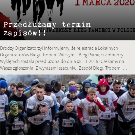
Przedłużamy termin
zapisów!!
Drodzy Organizatorzy! Informujemy, że rejestracja Lokalnych
Organizatorów Biegu Tropem Wilczym – Bieg Pamięci Żołnierzy
Wyklętych została przedłużona do dnia 08.11.2019! Czekamy na
Wasze zgłoszenia! Z wyrazami szacunku, Zespół Biegu Tropem […]
29 maja 2019