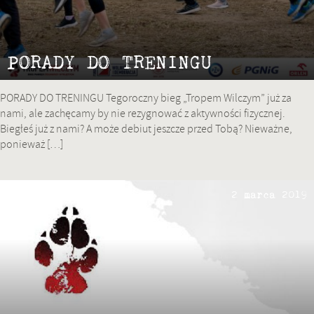
PORADY DO TRENINGU
PORADY DO TRENINGU Tegoroczny bieg „Tropem Wilczym” już za
nami, ale zachęcamy by nie rezygnować z aktywności fizycznej.
Biegłeś już z nami? A może debiut jeszcze przed Tobą? Nieważne,
ponieważ […]
2 marca 2019