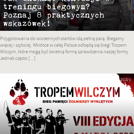
treningu biegowym?
Poznaj 8 praktycznych
wskazówek!
Przygotowania do wiosennych startów idą pełną parą. Biegamy
więcej i szybciej. Wkrótce w całej Polsce odbędą się biegi Tropem
Wilczym, które mogą być świetną formą sprawdzenia naszej formy.
Jednak często […]
28 października 2019