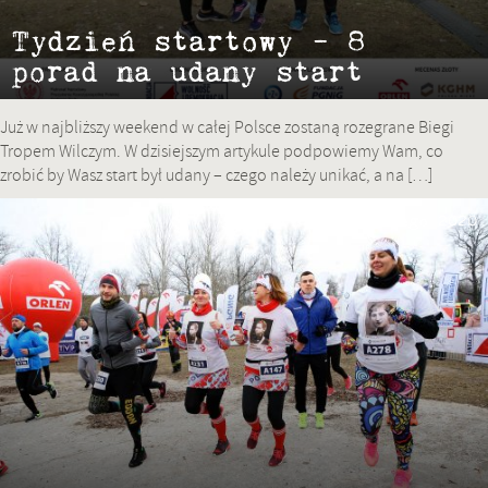
Tydzień startowy – 8
porad na udany start
Już w najbliższy weekend w całej Polsce zostaną rozegrane Biegi
Tropem Wilczym. W dzisiejszym artykule podpowiemy Wam, co
zrobić by Wasz start był udany – czego należy unikać, a na […]
20 lutego 2020