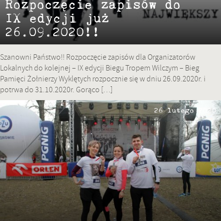
Rozpoczęcie zapisów do
IX edycji już
26.09.2020!!
Szanowni Państwo!! Rozpoczęcie zapisów dla Organizatorów
Lokalnych do kolejnej – IX edycji Biegu Tropem Wilczym – Bieg
Pamięci Żołnierzy Wyklętych rozpocznie się w dniu 26.09.2020r. i
potrwa do 31.10.2020r. Gorąco […]
26 lutego 2020