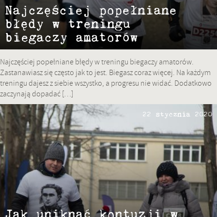
Najczęściej popełniane
błędy w treningu
biegaczy amatorów
Najczęściej popełniane błędy w treningu biegaczy amatorów.
Zastanawiasz się często jak to jest. Biegasz coraz więcej. Na każdym
treningu dajesz z siebie wszystko, a progresu nie widać. Dodatkowo
zaczynają dopadać […]
22 stycznia 2020
Jak uniknąć kontuzji w