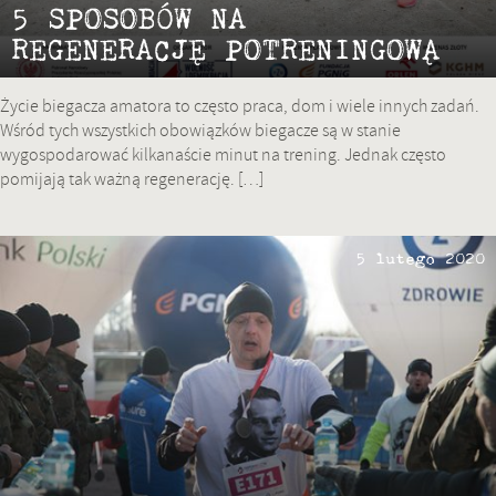
5 SPOSOBÓW NA
REGENERACJĘ POTRENINGOWĄ
Życie biegacza amatora to często praca, dom i wiele innych zadań.
Wśród tych wszystkich obowiązków biegacze są w stanie
wygospodarować kilkanaście minut na trening. Jednak często
pomijają tak ważną regenerację. […]
5 lutego 2020