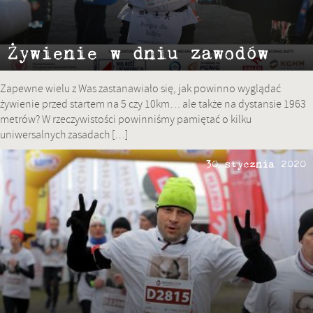
Żywienie w dniu zawodów
Zapewne wielu z Was zastanawiało się, jak powinno wyglądać
żywienie przed startem na 5 czy 10km… ale także na dystansie 1963
metrów? W rzeczywistości powinniśmy pamiętać o kilku
uniwersalnych zasadach […]
30 stycznia 2020